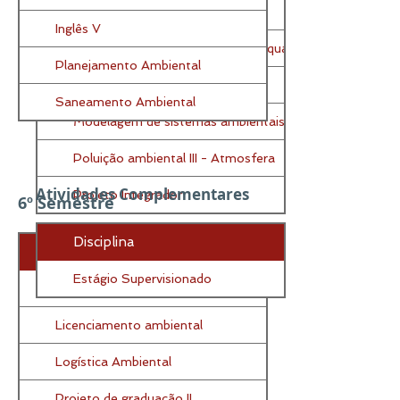
Gerenciamento de Resíduos
Inglês V
Gestão ambiental e sistemas da qualidade
Planejamento Ambiental
Gestão de Recursos Hídricos
Saneamento Ambiental
Modelagem de sistemas ambientais
Poluição ambiental III - Atmosfera
Atividades Complementares
Projeto Integrador
6º Semestre
Disciplina
Disciplina
Estágio Supervisionado
Inglês VI
Licenciamento ambiental
Logística Ambiental
Projeto de graduação II