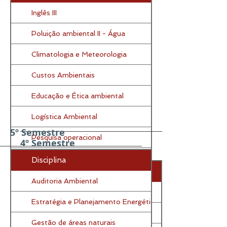
Inglês III
Poluição ambiental II - Água
Climatologia e Meteorologia
Custos Ambientais
Educação e Ética ambiental
Logística Ambiental
5º Semestre
Pesquisa operacional
4º Semestre
Saúde pública e meio ambiente
Disciplina
Disciplina
Toxicologia Ambiental
Auditoria Ambiental
Inglês IV
Estratégia e Planejamento Energético
EIA – RIMA
Gestão de áreas naturais