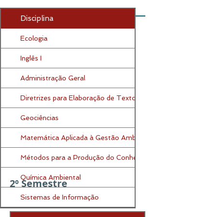
1º Semestre
Disciplina
Ecologia
Inglês I
Administração Geral
Diretrizes para Elaboração de Textos Técnicos
Geociências
Matemática Aplicada à Gestão Ambiental
Métodos para a Produção do Conhecimento
Química Ambiental
2º Semestre
Sistemas de Informação