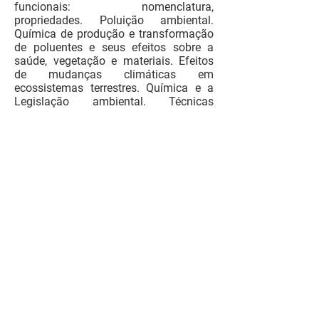
funcionais: nomenclatura,
propriedades. Poluição ambiental.
Química de produção e transformação
de poluentes e seus efeitos sobre a
saúde, vegetação e materiais. Efeitos
de mudanças climáticas em
ecossistemas terrestres. Química e a
Legislação ambiental. Técnicas
analíticas instrumentais utilizadas para
monitoramento de compostos
inorgânicos no ambiente (AA, ICPAES,
ICPMS, fluorescência de raios X).
Bibliografia
ROCHA, J.C.R; ROSA, A.H.; CARDOSO,
A.A. Introdução à Química Ambiental.
Bookman, 2009.
SKOOG, D. A.; HOLLER, F. J.; NIEMAN,
T. A. Princípios de Análise
Instrumental. Porto Alegre- RS:
Artmed-Bookman, 2002.
SPIRO, T.G.; STIGLIANI, W.M. Química