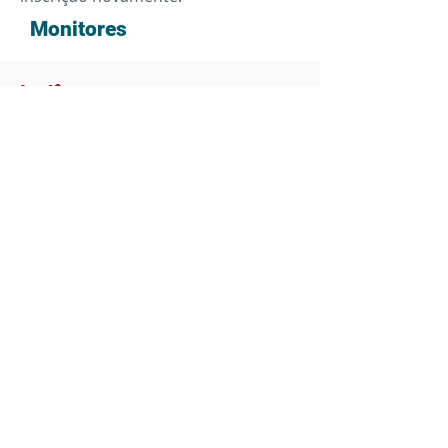
Monitores
Inglês
Eduardo
Quarta-feira às 11h00
Microbiologia
Carolina Galatti
Terça e quarta das 13h as 17h
carolina.alves2@fatec.sp.gov.br
Informática
Emily Manduca