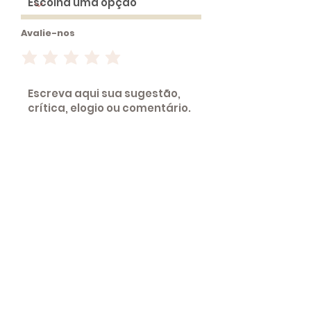
Avalie-nos
ENVIAR
Fatec Jaboticabal
Telefones
Faculdade de Tecnologia Nilo De Stéfani - Jaboticabal
(16) 3202-6519