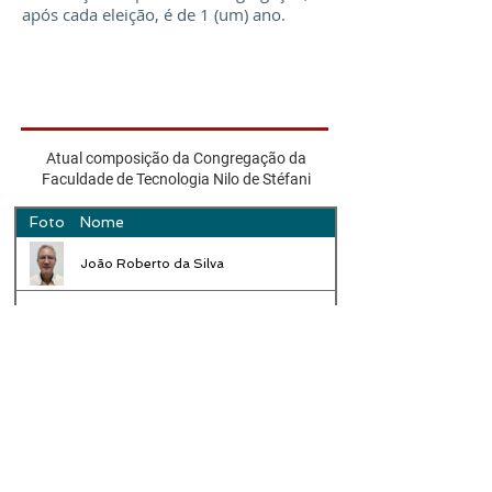
após cada eleição, é de 1 (um) ano.
Atual composição da Congregação da
Faculdade de Tecnologia Nilo de Stéfani
Foto
Nome
João Roberto da Silva
Fábio Cailotti
Baltasar Fernandes Garcia Filho
Marcelo Martins Laffranchi
Rodrigo Jussi Lopes