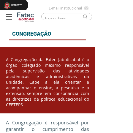
E-mail institucional
CONGREGAÇÃO
A Congregação da Fatec Jaboticabal é o
órgão colegiado máximo responsável
pela supervisão das atividades
acadêmicas e administrativas da
unidade. Cabe a ela orientar e
acompanhar o ensino, a pesquisa e a
extensão, sempre em consonância com
as diretrizes da política educacional do
CEETEPS.
A Congregação é responsável por
garantir o cumprimento das