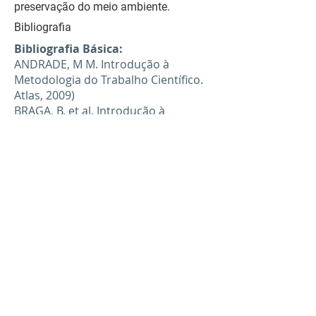
preservação do meio ambiente.
Bibliografia
Bibliografia Básica:
ANDRADE, M M. Introdução à
Metodologia do Trabalho Científico.
Atlas, 2009)
BRAGA, B. et al. Introdução à
Engenharia Ambiental. 2ª ed. SP:
Prentice-Hall. 2005.
BARBIERI, J. C. Gestão Ambiental
Empresarial: conceitos, modelos e
instrumentos. 4 ed. São Paulo:
Saraiva, 2012)
Bibliografia Complementar
ALBUQUERQUE, J L. Gestão
Ambiental e Responsabilidade Social
- Conceitos, Ferramentas e
Aplicações. Atlas, 2010.
TACHIZAWA, T. Gestão Ambiental e
Responsabilidade Social