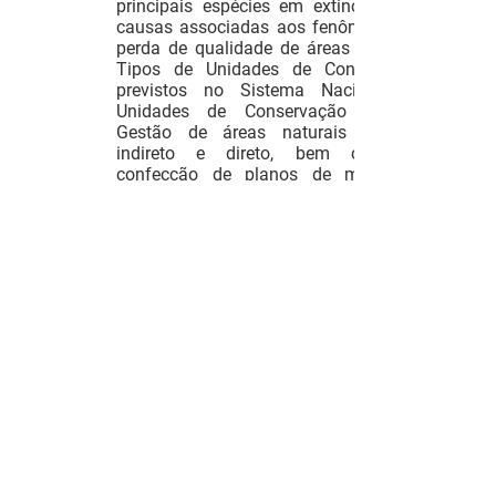
principais espécies em extinção e as
causas associadas aos fenômenos de
perda de qualidade de áreas naturais.
Tipos de Unidades de Conservação
previstos no Sistema Nacional de
Unidades de Conservação (SNUC).
Gestão de áreas naturais de uso
indireto e direto, bem como a
confecção de planos de manejo e
bases do ecoturismo no Brasil e no
mundo.
Bibliografia
CARRERA, Francisco. Cidade
Sustentável: Utopia ou realidade?
Rio de Janeiro: Lumen Juris, 2005.
MOTTA, R. S. Economia Ambiental.
FGV, 2006.
PHILIPPI JR., A. et al. Municípios e
Meio Ambiente: Perspectivas para a
municipalização da Gestão
Ambiental no Brasil. Signus, 1999.