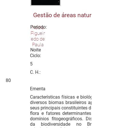
Gestão de áreas naturais
Período:
Nádia
Figueir
edo de
Paula
Noite
Ciclo:
5
C. H.:
80
Ementa
Características físicas e biológicas dos
diversos biomas brasileiros apontando
seus principais constituintes de fauna e
flora e fatores determinantes de seus
domínios fitogeográficos. Distribuição
da biodiversidade no Brasil, as