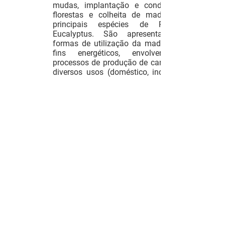
mudas, implantação e condução de
florestas e colheita de madeira das
principais espécies de Pinus e
Eucalyptus. São apresentadas as
formas de utilização da madeira para
fins energéticos, envolvendo os
processos de produção de carvão para
diversos usos (doméstico, industrial e
redutor de minério na indústria
metalúrgica), processos de produção
de etanol, de gás combustível e de gás
de síntese usado para produção de
metanol e hidrogênio líquidos. Aborda-
se, ainda, os processos de torrefação,
pirólise, briquetagem e utilização de
resíduos de madeira para fins
energéticos.
Bibliografia
TORRES, Cleber; LELIS, Joao Caldeira.
Garantia de Sucesso em Gestão de
Projetos. Brasport, 2009.