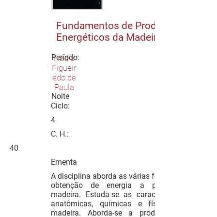
Fundamentos de Produtos
Energéticos da Madeira
Período:
Nádia
Figueir
edo de
Paula
Noite
Ciclo:
4
C. H.:
40
Ementa
A disciplina aborda as várias formas de
obtenção de energia a partir da
madeira. Estuda-se as características
anatômicas, químicas e físicas da
madeira. Aborda-se a produção de