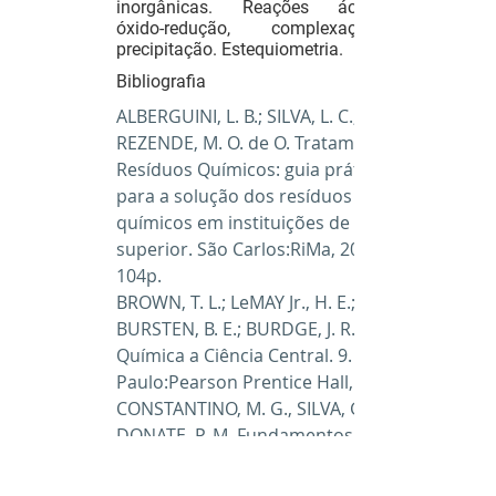
inorgânicas. Reações ácido-base,
óxido-redução, complexação e
precipitação. Estequiometria.
Bibliografia
ALBERGUINI, L. B.; SILVA, L. C.;
REZENDE, M. O. de O. Tratamento de
Resíduos Químicos: guia prático
para a solução dos resíduos
químicos em instituições de ensino
superior. São Carlos:RiMa, 2005.
104p.
BROWN, T. L.; LeMAY Jr., H. E.;
BURSTEN, B. E.; BURDGE, J. R.
Química a Ciência Central. 9. ed. São
Paulo:Pearson Prentice Hall, 2005.
CONSTANTINO, M. G., SILVA, G. V. J.,
DONATE, P. M. Fundamentos de
Química Experimental. São
Paulo:Editora da Universidade de