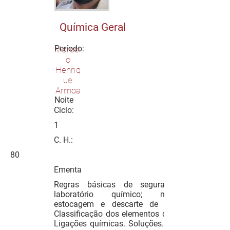
Química Geral
Período:
Marcel
o
Henriq
ue
Armoa
Noite
Ciclo:
1
C. H.:
80
Ementa
Regras básicas de segurança em
laboratório químico; manuseio,
estocagem e descarte de resíduos.
Classificação dos elementos químicos.
Ligações químicas. Soluções. Funções