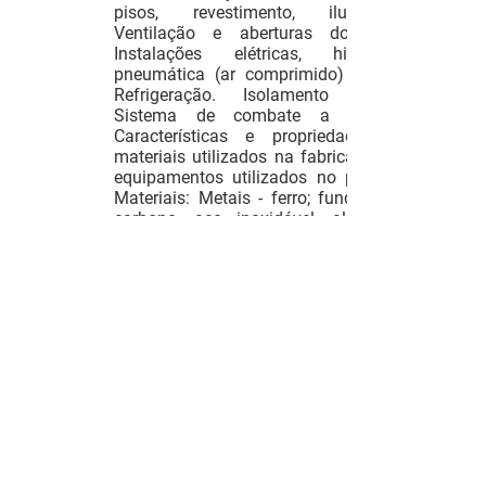
pisos, revestimento, iluminação;
Ventilação e aberturas do prédio;
Instalações elétricas, hidráulicas
pneumática (ar comprimido) e vapor.
Refrigeração. Isolamento térmico.
Sistema de combate a incêndio.
Características e propriedades dos
materiais utilizados na fabricação dos
equipamentos utilizados no processo;
Materiais: Metais - ferro; fundido; aço
carbono, aço inoxidável, alumínio .
Desenvolvimento do projeto
(PERT/CPM). Projeção de mercados.
Estudo do processo. Elaboração de
protótipos. Testes piloto (simulação).
Planta industrial para o processo.
Balanço de processo. Análise de
custos.
Bibliografia
CYRO E. do V. Implantação de
Industrias Técnico Científico.
R.J.1975