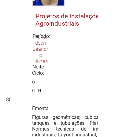
Projetos de Instalações
Agroindustriais
Período:
Richar
dson
Leandr
o
Nunes
Noite
Ciclo:
6
C. H.:
80
Ementa
Figuras geométricas; cubicagem de
tanques e tubulações; Planificação.
Normas técnicas de instalações
industriais; Layout industrial, tipos de