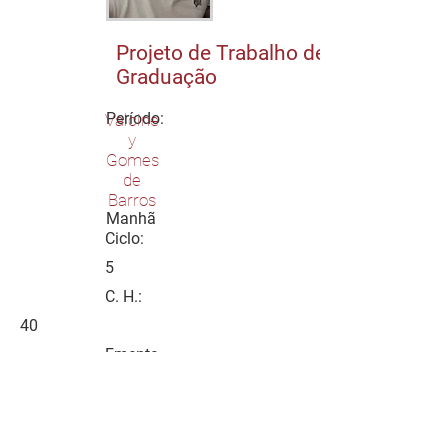
Projeto de Trabalho de
Graduação
Período:
Valcine
y
Gomes
de
Barros
Manhã
Ciclo:
5
C. H.:
40
Ementa
O estudante definirá, sob a orientação
de um coordenador de projetos, o tema
e a metodologia do seu trabalho de
graduação, entregando ao final da