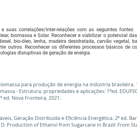
e suas correlações/inter-relações com as seguintes fontes: Eó
ear, biomassa e Solar. Reconhecer e viabilizar o potencial da
odiesel, bio-óleo, lenha, madeira desidratada, carvão vegetal, 
entre outros. Reconhecer os diferentes processos básicos de c
nologias disruptivas de geração de energia.
 biomassa para produção de energia na indústria brasileira.
iomassa - Estrutura, propriedades e aplicações: 1ªed. EDUFS
 3ª ed. Nova Fronteira, 2021.
áveis, Geração Distribuída e Eficiência Energética. 2ª ed. Ba
 D. Production of Ethanol from Sugarcane in Brazil: From Sta