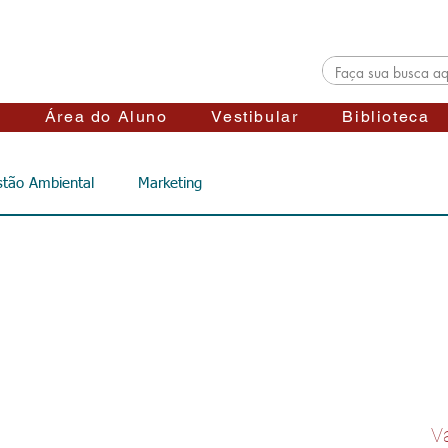
s
Área do Aluno
Vestibular
Biblioteca
tão Ambiental
Marketing
V