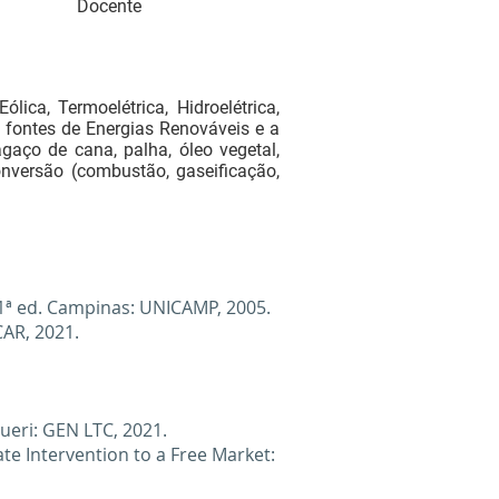
Docente
lica, Termoelétrica, Hidroelétrica,
s fontes de Energias Renováveis e a
bagaço de cana, palha, óleo vegetal,
onversão (combustão, gaseificação,
 1ª ed. Campinas: UNICAMP, 2005.
CAR, 2021.
rueri: GEN LTC, 2021.
te Intervention to a Free Market: