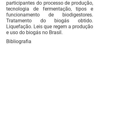
participantes do processo de produção,
tecnologia de fermentação, tipos e
funcionamento de biodigestores.
Tratamento do biogás obtido.
Liquefação. Leis que regem a produção
e uso do biogás no Brasil.
Bibliografia
DEUBLEIN, D. and STEINHAUSER, A.
Biogas from waste and renewable
resources Wiley_VCH Verlag
GmbHCo, 2008, 443p
BARRERA, P. Biodigestores: energia,
Fertilidade e Saneamento para a
Zona Rural. Icone Editora, 1993,
106p.
LUCAS JUNIOR, J. ; SOUZA, C. F. ;
LOPES, J. D. S. . Manual de
construção e operação de
biodigestores. 1. ed. Viçosa: CPT -
centro de Produções Técnicas, 2003.