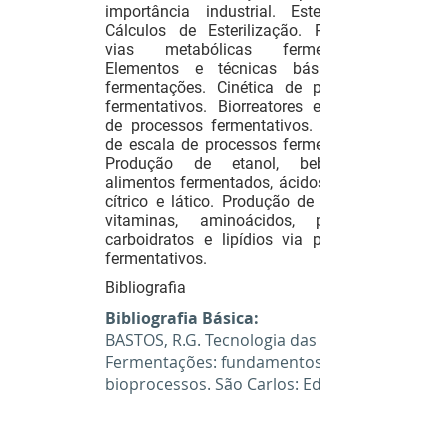
importância industrial. Esterilização.
Cálculos de Esterilização. Principais
vias metabólicas fermentativas.
Elementos e técnicas básicas em
fermentações. Cinética de processos
fermentativos. Biorreatores e classes
de processos fermentativos. Variação
de escala de processos fermentativos.
Produção de etanol, bebidas e
alimentos fermentados, ácidos acético,
cítrico e lático. Produção de enzimas,
vitaminas, aminoácidos, proteínas,
carboidratos e lipídios via processos
fermentativos.
Bibliografia
Bibliografia Básica:
BASTOS, R.G. Tecnologia das
Fermentações: fundamentos de
bioprocessos. São Carlos: EdUFSCar,
2010. 162p.
NELSON, D.L.; COX, M.M. Princípios