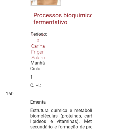
Processos bioquímicos e
fermentativo
Período:
Marian
a
Carina
Frigeri
Salaro
Manhã
Ciclo:
1
C. H.:
160
Ementa
Estrutura química e metabolismo das
biomoléculas (proteínas, carboidratos,
lipídeos e vitaminas). Metabolismo
secundário e formação de produtos de