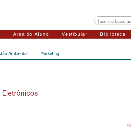
s
Área do Aluno
Vestibular
Biblioteca
tão Ambiental
Marketing
 Eletrônicos
A