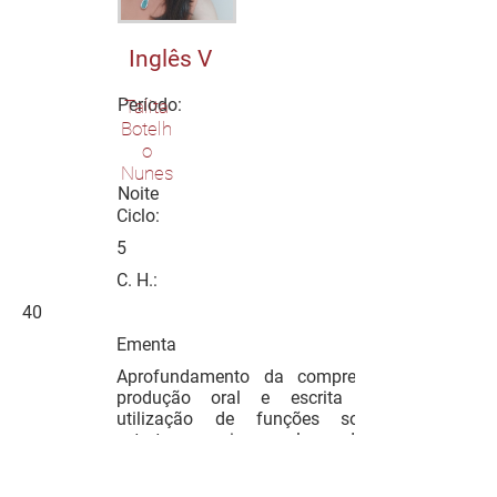
Inglês V
Período:
Talita
Botelh
o
Nunes
Noite
Ciclo:
5
C. H.:
40
Ementa
Aprofundamento da compreensão e
produção oral e escrita com a
utilização de funções sociais e
estruturas mais complexas da língua.
Ênfase escrita e na oralidade,
atendendo às especificidades