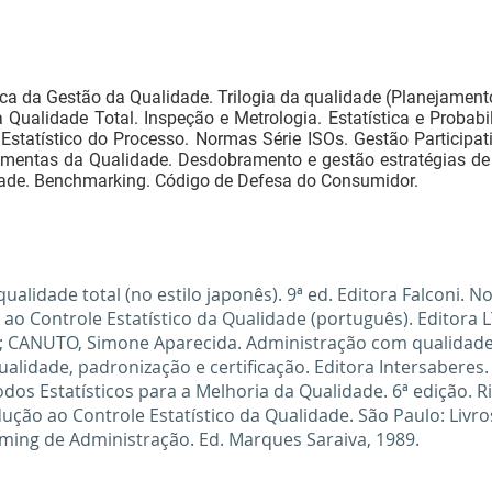
ca da Gestão da Qualidade. Trilogia da qualidade (Planejamento
 Qualidade Total. Inspeção e Metrologia. Estatística e Probab
statístico do Processo. Normas Série ISOs. Gestão Participati
amentas da Qualidade. Desdobramento e gestão estratégias de
ade. Benchmarking. Código de Defesa do Consumidor.
ualidade total (no estilo japonês). 9ª ed. Editora Falconi. 
 Controle Estatístico da Qualidade (português). Editora LT
a; CANUTO, Simone Aparecida. Administração com qualidade
. Qualidade, padronização e certificação. Editora Intersaberes. 
s Estatísticos para a Melhoria da Qualidade. 6ª edição. Rio
ão ao Controle Estatístico da Qualidade. São Paulo: Livros 
ing de Administração. Ed. Marques Saraiva, 1989.