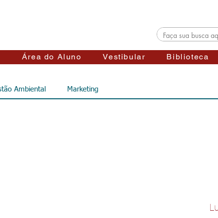
s
Área do Aluno
Vestibular
Biblioteca
tão Ambiental
Marketing
Lu