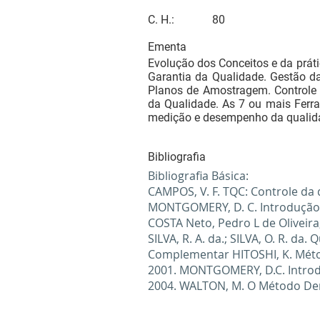
C. H.:
80
Ementa
Evolução dos Conceitos e da práti
Garantia da Qualidade. Gestão da
Planos de Amostragem. Controle E
da Qualidade. As 7 ou mais Ferr
medição e desempenho da qualid
Bibliografia
Bibliografia Básica:
CAMPOS, V. F. TQC: Controle da q
MONTGOMERY, D. C. Introdução ao
COSTA Neto, Pedro L de Oliveir
SILVA, R. A. da.; SILVA, O. R. da
Complementar HITOSHI, K. Método
2001. MONTGOMERY, D.C. Introduç
2004. WALTON, M. O Método Dem