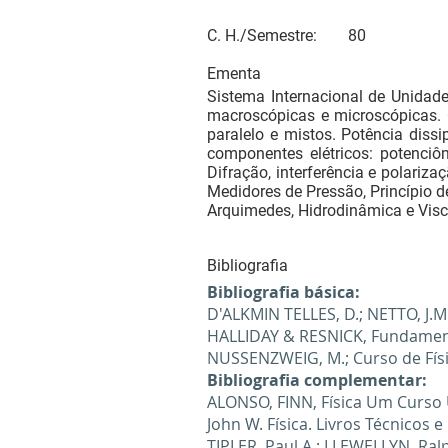
C. H./Semestre:
80
Ementa
Sistema Internacional de Unidade
macroscópicas e microscópicas. Ca
paralelo e mistos. Potência diss
componentes elétricos: potenciôm
Difração, interferência e polariza
Medidores de Pressão, Princípio d
Arquimedes, Hidrodinâmica e Visc
Bibliografia
Bibliografia básica:
D'ALKMIN TELLES, D.; NETTO, J.M.
HALLIDAY & RESNICK, Fundamentos
NUSSENZWEIG, M.; Curso de Física
Bibliografia complementar:
ALONSO, FINN, Física Um Curso U
John W. Física. Livros Técnicos e
TIPLER, Paul A.; LLEWELLYN, Ralp