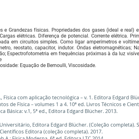
s e Grandezas físicas. Propriedades dos gases (ideal e real) 
rgas elétricas. Diferença de potencial. Corrente elétrica. Prim
ipada em circuitos simples. Como ligar amperímetros e voltím
etro, reostato, capacitor, indutor. Ondas eletromagnéticas; N
ção; Espectrofotometria em frequências próximas à da luz visíve
e
osidade: Equação de Bernoulli, Viscosidade.
, Física com aplicação tecnológica – v. 1. Editora Edgard Bl
 de Física – volumes 1 a 4. 10ª ed. Livros Técnicos e Cientí
 Básica: v.1, 5ª ed., Editora Edgard Blücher. 2013.
niversitário, Editora Edgard Blücher. (Coleção completa). 
 Científicos Editora (coleção completa). 2017.
h A.; Física Moderna. 6ª ed. Editora LTC 2014.