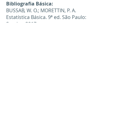
Bibliografia Básica:
BUSSAB, W. O.; MORETTIN, P. A.
Estatística Básica. 9ª ed. São Paulo:
Saraiva, 2017.
MARTINS, G. A.; DOMINGUES, O.
Estatística Geral e Aplicada. 6ª ed.
Barueri: GEN Atlas,2017.
TRIOLA. M. F. Introdução à Estatística.
12ª ed. Barueri: GEN LTC, 2017.
Bibliografia Complementar:
CRESPO, A. A. Estatística. 20ª ed. São
Paulo: Saraiva, 2017.
LEVINE, D. L.; et. Al. Estatística –
Teoria e Aplicações usando o
Microsoft Excel. 7ª ed. Barueri: GEN
LTC, 2016.
Fatec Jaboticabal
Telefones
Faculdade de Tecnologia Nilo De Stéfani - Jaboticabal
(16) 3202-6519
Avenida Eduardo Zambianchi, 31 -
Vila Industrial
(16) 3202-7327
Jaboticabal - SP -
CEP
14883-130
(16) 99401-3617