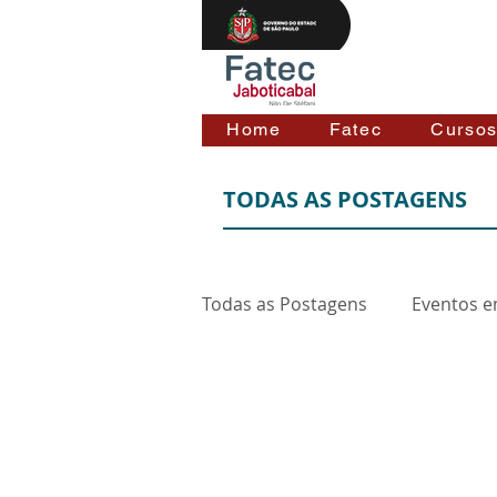
Home
Fatec
Curso
TODAS AS POSTAGENS
Todas as Postagens
Eventos e
Fatec Jaboticabal
Faculdade de Tecnologia Nilo De
Avenida Eduardo Zambianchi, 31