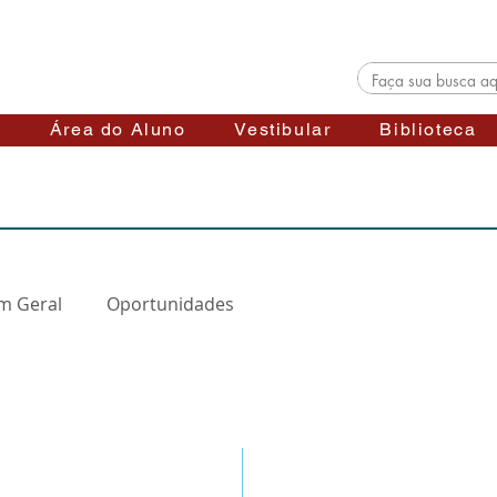
s
Área do Aluno
Vestibular
Biblioteca
m Geral
Oportunidades
Telefones
 Stéfani - Jaboticabal
(16) 3202-6519
 -
Vila Industrial
(16) 3202-7327