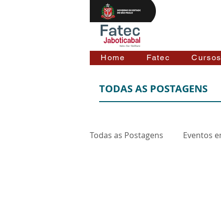
Home
Fatec
Curso
TODAS AS POSTAGENS
Todas as Postagens
Eventos e
Fatec Jaboticabal
Faculdade de Tecnologia Nilo De
Avenida Eduardo Zambianchi, 31