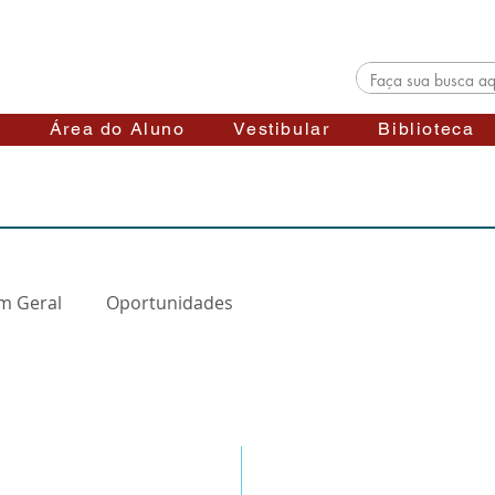
s
Área do Aluno
Vestibular
Biblioteca
m Geral
Oportunidades
Telefones
 Stéfani - Jaboticabal
(16) 3202-6519
 -
Vila Industrial
(16) 3202-7327