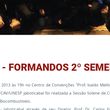
 - FORMANDOS 2º SEM
e 2013 às 19h no Centro de Convenções "Prof. Ivaldo Melit
- FCAV/UNESP Jaboticabal foi realizada a Sessão Solene de
Biocombustíveis.
- Jaboticabal através de seu Diretor, Prof. Dr. Carlos