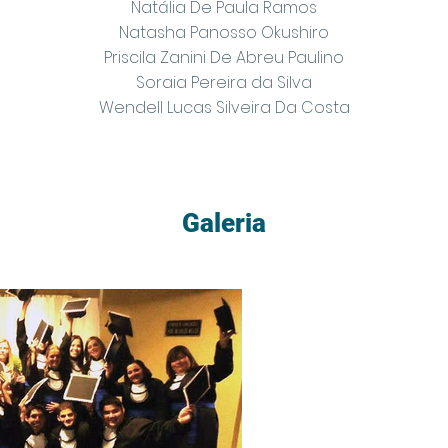
Natália De Paula Ramos
Natasha Panosso Okushiro
Priscila Zanini De Abreu Paulino
Soraia Pereira da Silva
Wendell Lucas Silveira Da Costa
Galeria