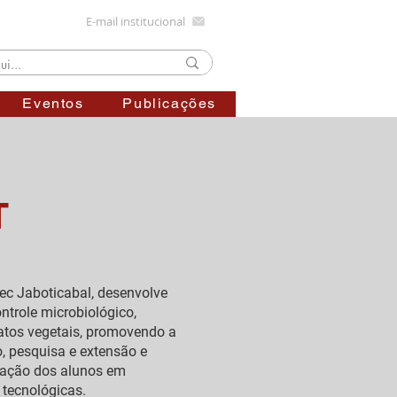
E-mail institucional
Eventos
Publicações
T
ec Jaboticabal, desenvolve
ntrole microbiológico,
ratos vegetais, promovendo a
o, pesquisa e extensão e
ipação dos alunos em
e tecnológicas.