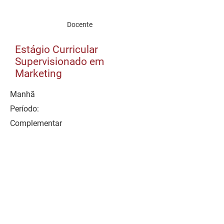
Docente
Estágio Curricular
Supervisionado em
Marketing
Manhã
Período:
Complementar
Semestre:
C. H./Semestre:
240
Ementa
Bibliografia