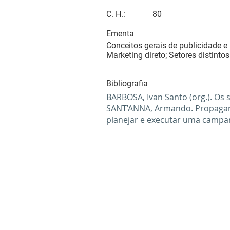
C. H.:
80
Ementa
Conceitos gerais de publicidade 
Marketing direto; Setores distint
Bibliografia
BARBOSA, Ivan Santo (org.). Os 
SANT’ANNA, Armando. Propaganda:
planejar e executar uma campan