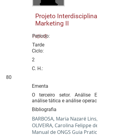
Projeto Interdisciplinar de
Marketing II
Período:
NOME
Tarde
Ciclo:
2
C. H.:
80
Ementa
O terceiro setor. Análise Estratégia,
análise tática e análise operacional.
Bibliografia
BARBOSA, Maria Nazaré Lins,
OLIVEIRA, Carolina Felippe de.
Manual de ONGS Guia Pratico de