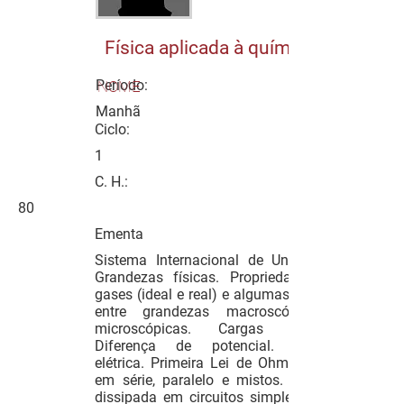
Física aplicada à química
Período:
NOME
Manhã
Ciclo:
1
C. H.:
80
Ementa
Sistema Internacional de Unidades e
Grandezas físicas. Propriedades dos
gases (ideal e real) e algumas relações
entre grandezas macroscópicas e
microscópicas. Cargas elétricas.
Diferença de potencial. Corrente
elétrica. Primeira Lei de Ohm. Circuito
em série, paralelo e mistos. Potência
dissipada em circuitos simples. Como