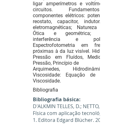
ligar amperímetros e voltímetros em
circuitos. Fundamentos de
componentes elétricos: potenciômetro,
reostato, capacitor, indutor. Ondas
eletromagnéticas; Natureza da luz;
Ótica e geométrica; Difração,
interferência e polarização;
Espectrofotometria em frequências
próximas à da luz visível. Hidrostática:
Pressão em Fluídos, Medidores de
Pressão, Princípio de
Arquimedes, Hidrodinâmica e
Viscosidade: Equação de Bernoulli,
Viscosidade.
Bibliografia
Bibliografia básica:
D'ALKMIN TELLES, D.; NETTO, J.M.,
Física com aplicação tecnológica – v.
1. Editora Edgard Blücher. 2011.
HALLIDAY & RESNICK, Fundamentos
de Física – volumes 1 a 4. 10ª ed.