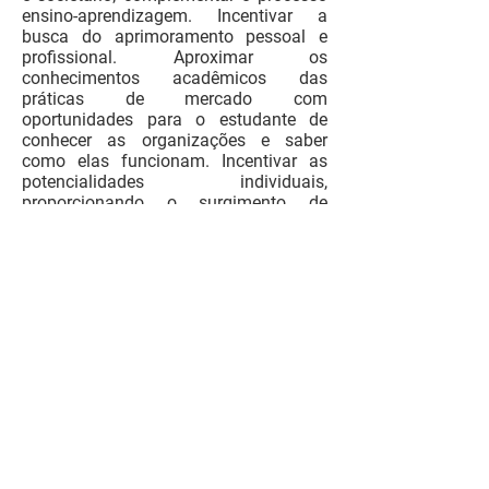
ensino-aprendizagem. Incentivar a
busca do aprimoramento pessoal e
profissional. Aproximar os
conhecimentos acadêmicos das
práticas de mercado com
oportunidades para o estudante de
conhecer as organizações e saber
como elas funcionam. Incentivar as
potencialidades individuais,
proporcionando o surgimento de
profissionais empreendedores.
Promover a integração da
Faculdade/Empresa/Comunidade e
servir como meio de reconhecimento
das atividades de pesquisa e docência,
possibilitando ao estudante identificar-
se com novas áreas de atuação.
Propiciar colocação profissional junto
ao mercado de trabalho, de acordo com
a área de interesse do estudante.
Bibliografia
OLIVO, S; LIMA, M C. Estágio