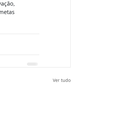
vação, 
 metas
Ver tudo