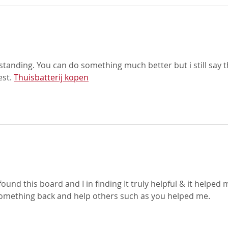
las.
tanding. You can do something much better but i still say t
st. 
Thuisbatterij kopen
las.
 found this board and I in finding It truly helpful & it helped 
 something back and help others such as you helped me. 