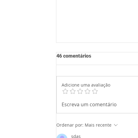
46 comentários
Adicione uma avaliação
Vaga para Social Media
Escreva um comentário
Designer
Ordenar por:
Mais recente
sdas