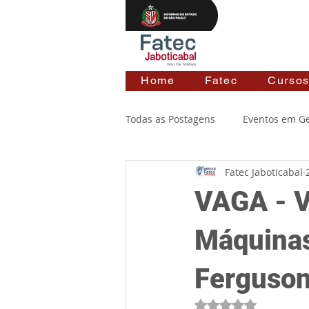
Home
Fatec
Curso
Todas as Postagens
Eventos em Ge
Fatec Jaboticabal
VAGA - V
Máquinas
Ferguso
Avaliado com NaN de 5 estr