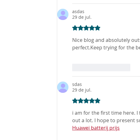
asdas
29 de jul.
Avaliado com 5 de 5 estre
Nice blog and absolutely outs
perfect.Keep trying for the be
Curtir
Responder
sdas
29 de jul.
Avaliado com 5 de 5 estre
i am for the first time here. I
out a lot. I hope to present
Huawei batterij prijs