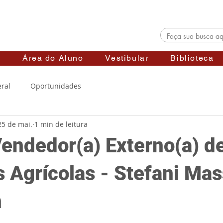
s
Área do Aluno
Vestibular
Biblioteca
ral
Oportunidades
25 de mai.
1 min de leitura
endedor(a) Externo(a) d
 Agrícolas - Stefani Ma
n
elas.