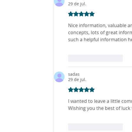
29 de jul.
Avaliado com 5 de 5 estre
Nice information, valuable a
concepts, lots of great infor
such a helpful information he
Curtir
Responder
sadas
29 de jul.
Avaliado com 5 de 5 estre
I wanted to leave a little c
Wishing you the best of luck f
Curtir
Responder