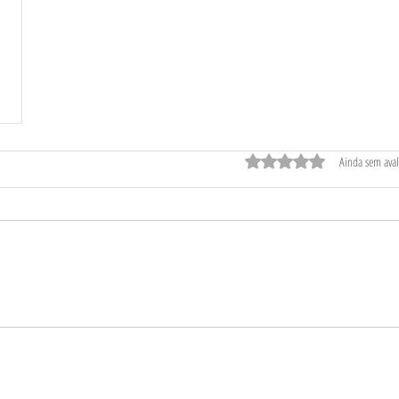
Avaliado com 0 de 5 
Ainda sem aval